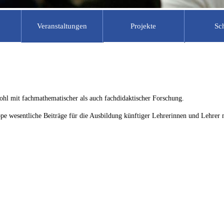
Veranstaltungen
Projekte
Sc
rchiv
tik
Forschungsseminare
Prüfungsberechtigte
Laufende Projekte
Schu
he Mitarbeiter
tudierende
Berlin-Brandenburgisches Seminar
Materialien Unterrichtspraktikum
MATHEON
MSG
WiSe 2018/19
ehrer
chüler
Informationen und Materialien zum
DZLM
Käng
Arithmetische Geometrie
Praxissemester
lfskräfte
ehrer
ECMath
Somm
wohl mit fachmathematischer als auch fachdidaktischer Forschung.
Algebraische Zahlentheorie
arbeiter
ProMINT-Kolleg
uppe wesentliche Beiträge für die Ausbildung künftiger Lehrerinnen und Lehrer
Algebraische Geometrie
Berliner Netzwerk
BMS Friday
Sommerschulen
Berlin-Brandenburgisches Seminar
Berlin Mathematics Research C
WiSe 2019/20 Mathematik und ihre
(MATH )
Didaktik
IRIS Adlershof
Berlin-Brandenburgisches Seminar
SoSe 2020
INNOMATH
Schule@DecisionTheatreLab