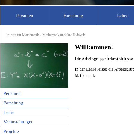
Personen
Forschung
Lehre
Professoren
Mathematik
Sekretariat
Vorlesungsa
Didak
Institut für Mathematik
» Mathematik und ihre Didaktik
Prof. Dr. Andreas Filler
Für Studierende
Wissenschaftlic
Für S
Willkommen!
Prof. Dr. Jürg Kramer
Für Schüler
Abgeordnete L
Für S
Für Lehrer
Studentische Hi
Für L
Die Arbeitsgruppe befasst sich so
Assoziierte Mit
In der Lehre leistet die Arbeitsgr
Mathematik.
Personen
Forschung
Lehre
Veranstaltungen
Projekte