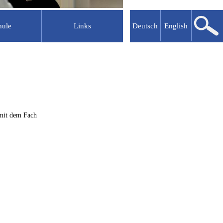
hule
Links
Deutsch
English
lkooperationen
Abgeschlossene Projekte
MATHEON
uru
MAM
erschule
NIL
Mathematik vernetzen
 mit dem Fach
NaT Working
ÜberGänge
enter
Berliner Netzwerk
GRK 870
Mathematische Modelle
GRK 1800