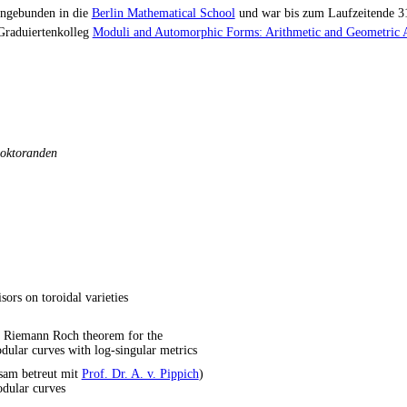
eingebunden in die
Berlin Mathematical School
und war bis zum Laufzeitende 3
 Graduiertenkolleg
Moduli and Automorphic Forms: Arithmetic and Geometric 
doktoranden
sors on toroidal varieties
k Riemann Roch theorem for the
ular curves with log-singular metrics
am betreut mit
Prof. Dr. A. v. Pippich
)
odular curves