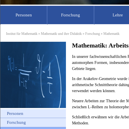
Personen
Forschung
Lehre
Professoren
Mathematik
Sekretariat
Vorlesungsa
Didak
Institut für Mathematik
»
Mathematik und ihre Didaktik
»
Forschung
» Mathematik
Prof. Dr. Andreas Filler
Für Studierende
Wissenschaftlic
Für S
Mathematik: Arbeits
Prof. Dr. Jürg Kramer
Für Schüler
Abgeordnete L
Für S
Für Lehrer
Studentische Hi
Für L
In unserer fachwissenschaftlichen
Assoziierte Mit
automorphen Formen, insbesondere 
Gebiete liegen.
In der Arakelov-Geometrie wurde i
arithmetische Schnitttheorie dahin
verwendet werden können.
Neuere Arbeiten zur Theorie der
zwischen L-Reihen zu holomorph
Personen
Schließlich erwähnen wir die Arbe
Forschung
Methoden.