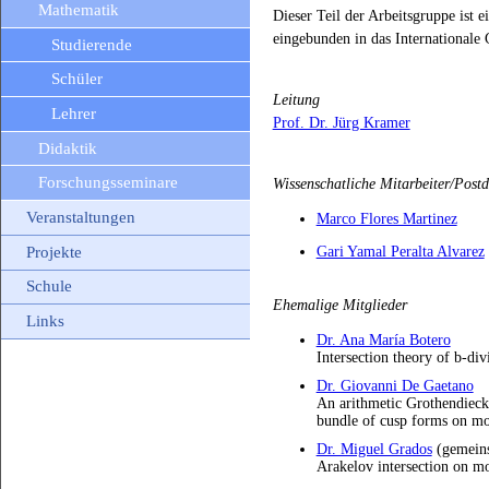
Mathematik
Dieser Teil der Arbeitsgruppe ist 
eingebunden in das Internationale
Studierende
Schüler
Leitung
Lehrer
Prof. Dr. Jürg Kramer
Didaktik
Forschungsseminare
Wissenschatliche Mitarbeiter/Post
Veranstaltungen
Marco Flores Martinez
Projekte
Gari Yamal Peralta Alvarez
Schule
Ehemalige Mitglieder
Links
Dr. Ana María Botero
Intersection theory of b-divi
Dr. Giovanni De Gaetano
An arithmetic Grothendiec
bundle of cusp forms on mod
Dr. Miguel Grados
(gemeins
Arakelov intersection on m