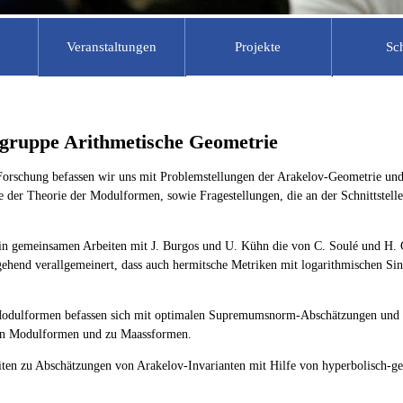
Veranstaltungen
Projekte
Sc
rchiv
tik
Forschungsseminare
Prüfungsberechtigte
Laufende Projekte
Schu
he Mitarbeiter
tudierende
Berlin-Brandenburgisches Seminar
Materialien Unterrichtspraktikum
MATHEON
MSG
WiSe 2018/19
gruppe Arithmetische Geometrie
ehrer
chüler
Informationen und Materialien zum
DZLM
Käng
Arithmetische Geometrie
Praxissemester
lfskräfte
ehrer
ECMath
Somm
 Forschung befassen wir uns mit Problemstellungen der Arakelov-Geometrie und
Algebraische Zahlentheorie
arbeiter
ProMINT-Kolleg
der Theorie der Modulformen, sowie Fragestellungen, die an der Schnittstelle
Algebraische Geometrie
Berliner Netzwerk
BMS Friday
Sommerschulen
n gemeinsamen Arbeiten mit J. Burgos und U. Kühn die von C. Soulé und H. G
Berlin-Brandenburgisches Seminar
gehend verallgemeinert, dass auch hermitsche Metriken mit logarithmischen Sin
Berlin Mathematics Research C
WiSe 2019/20 Mathematik und ihre
(MATH )
Didaktik
IRIS Adlershof
Berlin-Brandenburgisches Seminar
 Modulformen befassen sich mit optimalen Supremumsnorm-Abschätzungen und
SoSe 2020
INNOMATH
en Modulformen und zu Maassformen.
Schule@DecisionTheatreLab
iten zu Abschätzungen von Arakelov-Invarianten mit Hilfe von hyperbolisch-g