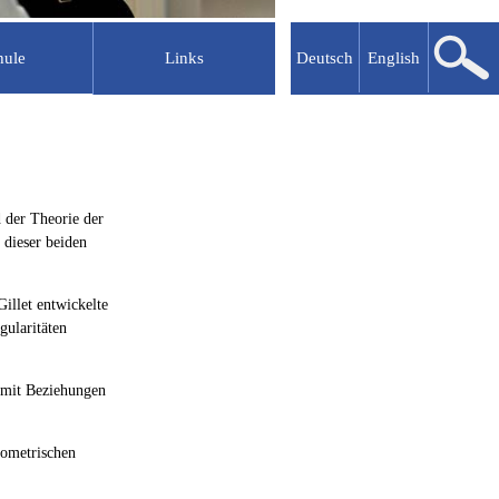
hule
Links
Deutsch
English
lkooperationen
Abgeschlossene Projekte
MATHEON
uru
MAM
erschule
NIL
 der Theorie der
Mathematik vernetzen
 dieser beiden
NaT Working
ÜberGänge
illet entwickelte
gularitäten
enter
Berliner Netzwerk
GRK 870
Mathematische Modelle
 mit Beziehungen
GRK 1800
eometrischen