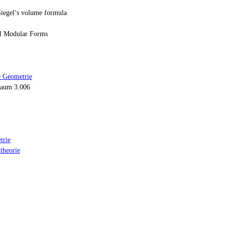
Siegel’s volume formula
l Modular Forms
e Geometrie
aum 3.006
trie
theorie