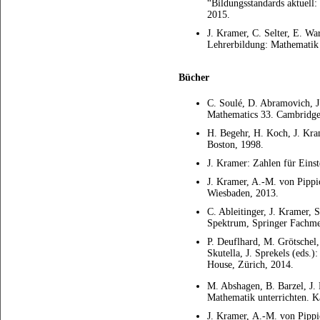
“Bildungsstandards aktuell
2015.
J. Kramer, C. Selter, E. Wa
Lehrerbildung: Mathematik 
Bücher
C. Soulé, D. Abramovich, J
Mathematics 33. Cambridge
H. Begehr, H. Koch, J. Kram
Boston, 1998.
J. Kramer: Zahlen für Eins
J. Kramer, A.-M. von Pippi
Wiesbaden, 2013.
C. Ableitinger, J. Kramer, 
Spektrum, Springer Fachme
P. Deuflhard, M. Grötschel
Skutella, J. Sprekels (eds.)
House, Zürich, 2014.
M. Abshagen, B. Barzel, J. 
Mathematik unterrichten. K
J. Kramer, A.-M. von Pippi