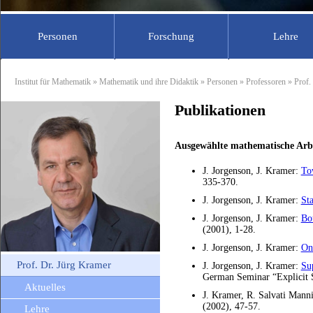
Personen
Forschung
Lehre
Professoren
Mathematik
Sekretariat
Vorlesungsa
Didak
Institut für Mathematik
»
Mathematik und ihre Didaktik
»
Personen
»
Professoren
»
Prof.
Prof. Dr. Andreas Filler
Für Studierende
Wissenschaftlic
Für S
Publikationen
Prof. Dr. Jürg Kramer
Für Schüler
Abgeordnete L
Für S
Für Lehrer
Studentische Hi
Für L
Ausgewählte mathematische Arb
Assoziierte Mit
J. Jorgenson, J. Kramer:
Tow
335-370.
J. Jorgenson, J. Kramer:
St
J. Jorgenson, J. Kramer:
Bou
(2001), 1-28.
J. Jorgenson, J. Kramer:
On
Prof. Dr. Jürg Kramer
J. Jorgenson, J. Kramer:
Su
German Seminar “Explicit 
Aktuelles
J. Kramer, R. Salvati Mann
(2002), 47-57.
Lehre