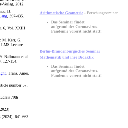
r-Verlag, 2012.
ones, D.
Arithmetische Geometrie
- Forschungsseminar
Lang
, 397-435.
Das Seminar findet
aufgrund der
Coronavirus-
r. 6, Vol.
XXIII
Pandemie
vorerst nicht statt!
n: M. Kerr, G.
”. LMS Lecture
Berlin-Brandenburgisches Seminar
 W. Ballmann et al.
Mathematik und ihre Didaktik
9, 127-154.
Das Seminar findet
aufgrund der
Coronavirus-
ight
. Trans. Amer.
Pandemie
vorerst nicht statt!
rticle number 57,
udla's 70th
2023).
8 (2024), 641-663.