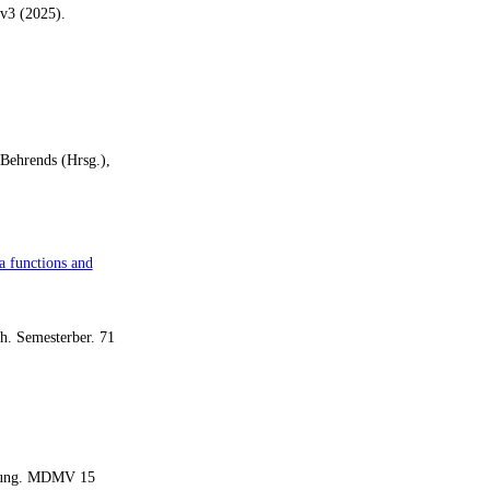
v3 (2025).
 Behrends (Hrsg.),
a functions and
h. Semesterber. 71
dung.
MDMV
15