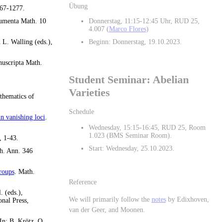
Übung
267-1277.
umenta Math. 10
Donnerstag, 11:15-12:45 Uhr, RUD 25,
4.007 (
Marco Flores
)
d L. Walling (eds.),
Beginn: Donnerstag, 19.10.2023.
nuscripta Math.
Student Seminar: Abelian
Varieties
athematics of
Schedule
in vanishing loci
.
Wednesday, 15:15-16:45, RUD 25, Room
1.023 (BMS Seminar Room).
, 1-43.
Start: Wednesday, 25.10.2023.
h. Ann. 346
roups
. Math.
Reference
l. (eds.),
We will primarily follow the
notes
by Edixhoven,
nal Press,
van der Geer, and Moonen.
 In: B. Krötz, O.