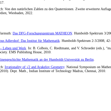
017.
ch: Von den natürlichen Zahlen zu den Quaternionen. Zweite erweiterte Auflag
dien, Wiesbaden, 2022.
 Warmuth:
Das
DFG
-Forschungszentrum
MATHEON
. Humboldt-Spektrum 3/200
us Adlershof: Das Institut für Mathematik
. Humboldt-Spektrum 2-3/2008, 42-
 — Leben und Werk
. In: B. Colbois, C. Riedtmann, and V. Schroeder (eds.), “m
ciety.
EMS
Publishing House, 2010.
linengeschichte Mathematik an der Humboldt-Universität zu Berlin
.
ich:
Irrationality of √2 and Arakelov Geometry
. National Symposium on Mathe
2010). Dept. Math., Indian Institute of Technology Madras, Chennai, 2010.