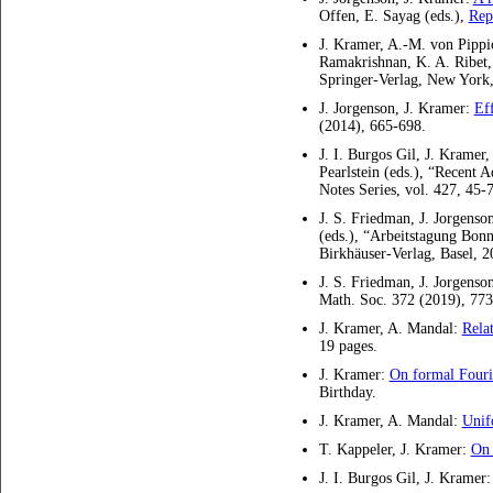
Offen, E. Sayag (eds.),
Rep
J. Kramer, A.-M. von Pipp
Ramakrishnan, K. A. Ribet, 
Springer-Verlag, New York
J. Jorgenson, J. Kramer:
Eff
(2014), 665-698.
J. I. Burgos Gil, J. Kramer
Pearlstein (eds.), “Recent
Notes Series, vol. 427, 45
J. S. Friedman, J. Jorgenso
(eds.), “Arbeitstagung Bon
Birkhäuser-Verlag, Basel, 2
J. S. Friedman, J. Jorgenso
Math. Soc. 372 (2019), 77
J. Kramer, A. Mandal:
Rela
19 pages.
J. Kramer:
On formal Fourie
Birthday.
J. Kramer, A. Mandal:
Unif
T. Kappeler, J. Kramer:
On 
J. I. Burgos Gil, J. Kramer