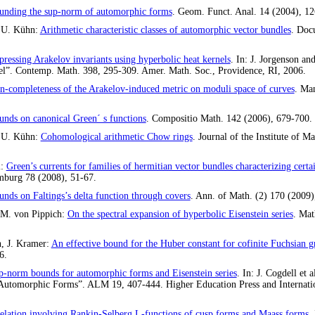
unding the sup-norm of automorphic forms
. Geom. Funct. Anal. 14 (2004), 1
, U. Kühn:
Arithmetic characteristic classes of automorphic vector bundles
. Doc
ressing Arakelov invariants using hyperbolic heat kernels
. In: J. Jorgenson an
l”. Contemp. Math. 398, 295-309. Amer. Math. Soc., Providence, RI, 2006.
n-completeness of the Arakelov-induced metric on moduli space of curves
. Ma
unds on canonical Green´ s functions
. Compositio Math. 142 (2006), 679-700.
, U. Kühn:
Cohomological arithmetic Chow rings
. Journal of the Institute of M
i:
Green’s currents for families of hermitian vector bundles characterizing certa
burg 78 (2008), 51-67.
nds on Faltings’s delta function through covers
. Ann. of Math. (2) 170 (2009)
.-M. von Pippich:
On the spectral expansion of hyperbolic Eisenstein series
. Mat
n, J. Kramer:
An effective bound for the Huber constant for cofinite Fuchsian g
6.
p-norm bounds for automorphic forms and Eisenstein series
. In: J. Cogdell et a
 Automorphic Forms”.
ALM
19, 407-444. Higher Education Press and Internatio
elation involving Rankin-Selberg L-functions of cusp forms and Maass forms
.