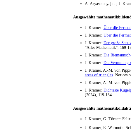
A. Aryasomayajula, J. Kram
Ausgewählte mathematikbildend
J. Kramer:
Über die Ferma
J. Kramer:
Über die Fermat
J. Kramer:
Der große Satz 
“Alles Mathematik”, 169-1
J. Kramer:
Die Riemannsch
J. Kramer:
Die Vermutung 
J. Kramer, A.-M. von Pipp
areas of triangles
. Notices 
J. Kramer, A.-M. von Pipp
J. Kramer:
Dichteste Kugel
(2024), 119-134.
Ausgewählte mathematikdidakti
J. Kramer, G. Törner: Feli
J. Kramer, E. Warmuth: Sch