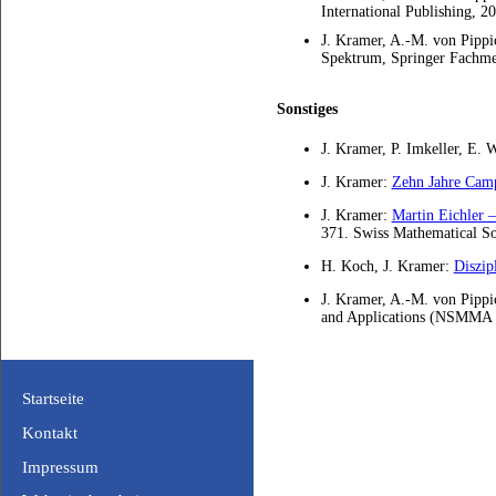
International Publishing, 2
J. Kramer, A.-M. von Pippi
Spektrum, Springer Fachme
Sonstiges
J. Kramer, P. Imkeller, E.
J. Kramer:
Zehn Jahre Camp
J. Kramer:
Martin Eichler
371. Swiss Mathematical So
H. Koch, J. Kramer:
Diszip
J. Kramer, A.-M. von Pipp
and Applications (
NSMMA
Startseite
Kontakt
Impressum