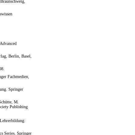
, Braunschweig,
iswissen
n Advanced
lag, Berlin, Basel,
08.
inger Fachmedien,
dung. Springer
Schütte, M.
iety Publishing
 Lehrerbildung:
s Series. Springer