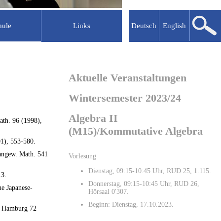
hule
Links
Deutsch
English
lkooperationen
Abgeschlossene Projekte
MATHEON
Aktuelle Veranstaltungen
uru
MAM
erschule
NIL
Wintersemester 2023/24
Mathematik vernetzen
Algebra II
NaT Working
ath. 96 (1998),
(M15)/Kommutative Algebra
ÜberGänge
01), 553-580.
enter
Berliner Netzwerk
 angew. Math. 541
Vorlesung
GRK 870
Dienstag, 09:15-10:45 Uhr, RUD 25, 1.115.
Mathematische Modelle
13.
Donnerstag, 09:15-10:45 Uhr, RUD 26,
GRK 1800
he Japanese-
Hörsaal 0'307.
Beginn: Dienstag, 17.10.2023.
. Hamburg 72