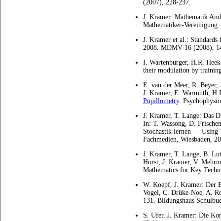
(2007), 228-237.
J. Kramer: Mathematik And
Mathematiker-Vereinigung
J. Kramer et al.: Standar
2008.
MDMV
16 (2008), 1
I. Wartenburger, H.R. Heeke
their modulation by traini
E. van der Meer, R. Beyer, 
J. Kramer, E. Warmuth, H.
Pupillometry
. Psychophysio
J. Kramer, T. Lange: Das D
In: T. Wassong, D. Frische
Stochastik lernen — Using 
Fachmedien, Wiesbaden, 20
J. Kramer, T. Lange, B. Lu
Horst, J. Kramer, V. Mehrma
Mathematics for Key Techno
W. Koepf, J. Kramer: Der B
Vogel, C. Drüke-Noe, A. Rop
131. Bildungshaus Schulbuc
S. Ufer, J. Kramer: Die Ko