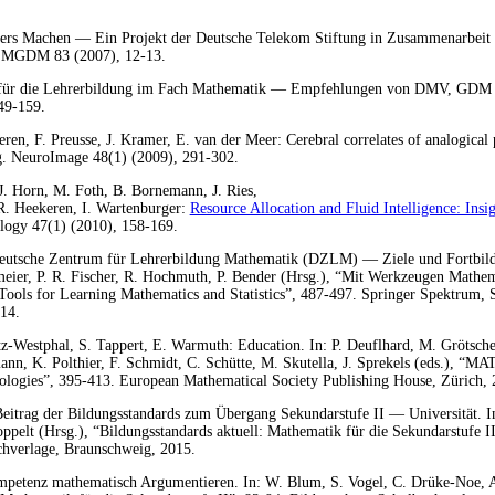
ers Machen — Ein Projekt der Deutsche Telekom Stiftung in Zusammenarbeit 
.
MGDM
83 (2007), 12-13.
ds für die Lehrerbildung im Fach Mathematik — Empfehlungen von
DMV
,
GDM
49-159.
ren, F. Preusse, J. Kramer, E. van der Meer: Cerebral correlates of analogical
ng. NeuroImage 48(1) (2009), 291-302.
J. Horn, M. Foth, B. Bornemann, J. Ries,
R. Heekeren, I. Wartenburger:
Resource Allocation and Fluid Intelligence: Insi
logy 47(1) (2010), 158-169.
eutsche Zentrum für Lehrerbildung Mathematik (
DZLM
) — Ziele und Fortbi
meier, P. R. Fischer, R. Hochmuth, P. Bender (Hrsg.), “Mit Werkzeugen Mathe
Tools for Learning Mathematics and Statistics”, 487-497. Springer Spektrum, 
14.
tz-Westphal, S. Tappert, E. Warmuth: Education. In: P. Deuflhard, M. Grötsch
nn, K. Polthier, F. Schmidt, C. Schütte, M. Skutella, J. Sprekels (eds.), “
MA
logies”, 395-413. European Mathematical Society Publishing House, Zürich, 
eitrag der Bildungsstandards zum Übergang Sekundarstufe II — Universität. I
pelt (Hrsg.), “Bildungsstandards aktuell: Mathematik für die Sekundarstufe II
hverlage, Braunschweig, 2015.
mpetenz mathematisch Argumentieren. In: W. Blum, S. Vogel, C. Drüke-Noe, A