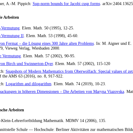
er, A.-M. Pippich:
Sup-norm bounds for Jacobi cusp forms
. arXiv:2404.13625
e Arbeiten
t-Vermutung
. Elem. Math. 50 (1995), 12-25.
-Vermutung II
. Elem. Math. 53 (1998), 45-60.
von Fermat – die Lösung eines 300 Jahre alten Problems
. In: M. Aigner und E.
79, Vieweg Verlag, Wiesbaden 2000.
e Vermutung
. Elem. Math. 57 (2002), 90-95.
von Birch und Swinnerton-Dyer
. Elem. Math. 57 (2002), 115-120
ich:
Snapshots of Modern Mathematics from Oberwolfach: Special values of zet
of the AMS 63 (2016), no. 8, 917-922.
ich:
Logarithm and dilogarithm
. Elem. Math. 74 (2019), 10-23.
packungen in höheren Dimensionen – Die Arbeiten von Maryna Viazovska
. Mat
sche Arbeiten
x-Klein-Lehrerfortbildung Mathematik.
MDMV
14 (2006), 135.
nittstelle Schule — Hochschule: Berliner Aktivitäten zur mathematischen Bil