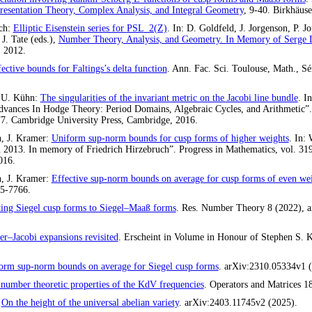
resentation Theory, Complex Analysis, and Integral Geometry
, 9-40. Birkhäuse
ich:
Elliptic Eisenstein series for
PSL
_2(Z)
. In: D. Goldfeld, J. Jorgenson, P. J
J. Tate (eds.),
Number Theory, Analysis, and Geometry. In Memory of Serge 
, 2012.
ective bounds for Faltings’s delta function
. Ann. Fac. Sci. Toulouse, Math., Sé
, U. Kühn:
The singularities of the invariant metric on the Jacobi line bundle
. I
 Advances In Hodge Theory: Period Domains, Algebraic Cycles, and Arithmetic
-77. Cambridge University Press, Cambridge, 2016.
n, J. Kramer:
Uniform sup-norm bounds for cusp forms of higher weights
. In:
n 2013. In memory of Friedrich Hirzebruch”. Progress in Mathematics, vol. 31
016.
n, J. Kramer:
Effective sup-norm bounds on average for cusp forms of even we
35-7766.
ting Siegel cusp forms to Siegel–Maaß forms
. Res. Number Theory 8 (2022), a
r–Jacobi expansions revisited
. Erscheint in Volume in Honour of Stephen S. K
orm sup-norm bounds on average for Siegel cusp forms
. arXiv:2310.05334v1 (
number theoretic properties of the KdV frequencies
. Operators and Matrices 1
:
On the height of the universal abelian variety
. arXiv:2403.11745v2 (2025).