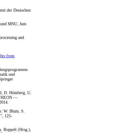
mit der Deutschen
und
MNU
, Juni
 processing and
ghts from
ldungsprogramme.
matik und
Springer
el, D. Hömberg, U.
THEON
—
2014.
n: W. Blum, S.
”, 125-
. Roppelt (Hrsg.),