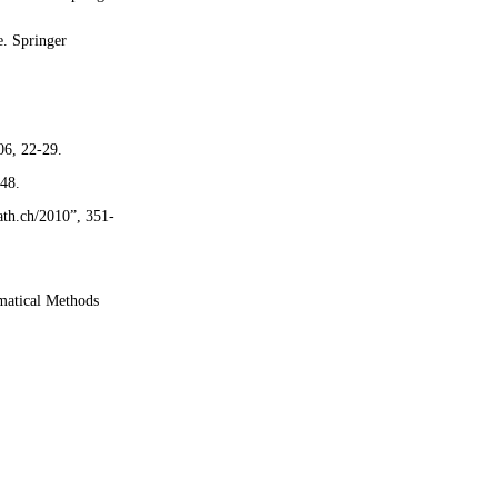
e. Springer
6, 22-29.
48.
ath.ch/2010”, 351-
matical Methods