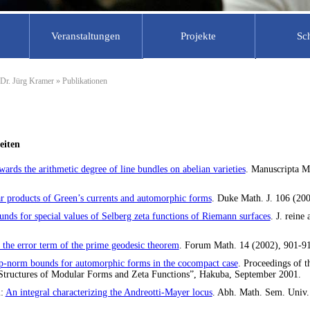
Veranstaltungen
Projekte
Sc
rchiv
tik
Forschungsseminare
Prüfungsberechtigte
Laufende Projekte
Schu
 Dr. Jürg Kramer
» Publikationen
he Mitarbeiter
tudierende
Berlin-Brandenburgisches Seminar
Materialien Unterrichtspraktikum
MATHEON
MSG
WiSe 2018/19
ehrer
chüler
Informationen und Materialien zum
DZLM
Käng
Arithmetische Geometrie
Praxissemester
lfskräfte
ehrer
ECMath
Somm
Algebraische Zahlentheorie
eiten
arbeiter
ProMINT-Kolleg
Algebraische Geometrie
Berliner Netzwerk
ards the arithmetic degree of line bundles on abelian varieties
. Manuscripta M
BMS Friday
Sommerschulen
Berlin-Brandenburgisches Seminar
ar products of Green’s currents and automorphic forms
. Duke Math. J. 106 (20
Berlin Mathematics Research C
WiSe 2019/20 Mathematik und ihre
nds for special values of Selberg zeta functions of Riemann surfaces
(MATH )
. J. reine
Didaktik
IRIS Adlershof
Berlin-Brandenburgisches Seminar
 the error term of the prime geodesic theorem
. Forum Math. 14 (2002), 901-9
SoSe 2020
INNOMATH
p-norm bounds for automorphic forms in the cocompact case
. Proceedings of t
Schule@DecisionTheatreLab
Structures of Modular Forms and Zeta Functions”, Hakuba, September 2001.
i:
An integral characterizing the Andreotti-Mayer locus
. Abh. Math. Sem. Univ