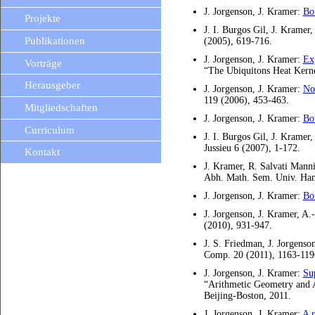
J. Jorgenson, J. Kramer:
Bo
Projekte
J. I. Burgos Gil, J. Kramer
Publikationen
(2005), 619-716.
J. Jorgenson, J. Kramer:
Exp
Vorträge
“The Ubiquitons Heat Kerne
Herausgeber
J. Jorgenson, J. Kramer:
No
119 (2006), 453-463.
Mitgliedschaften
J. Jorgenson, J. Kramer:
Bo
Curriculum
J. I. Burgos Gil, J. Kramer
Jussieu 6 (2007), 1-172.
Kontakt
J. Kramer, R. Salvati Mann
Abh. Math. Sem. Univ. Ham
J. Jorgenson, J. Kramer:
Bou
J. Jorgenson, J. Kramer, A
(2010), 931-947.
J. S. Friedman, J. Jorgenso
Comp. 20 (2011), 1163-119
J. Jorgenson, J. Kramer:
Su
“Arithmetic Geometry and
Beijing-Boston, 2011.
J. Jorgenson, J. Kramer:
A r