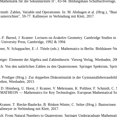
: Mathematik für die Sekundarstufe II”, 83-94. Bildungshaus Schulbuchverlage
rmuth: Zahlen, Variable und Operationen. In: M. Abshagen et al. (Hrsg.), “Bas
unterrichten”, 59-77. Kallmeyer in Verbindung mit Klett, 2017.
.-F. Burnol, J. Kramer: Lectures on Arakelov Geometry. Cambridge Studies i
 University Press, Cambridge, 1992 & 1994.
er, N. Schappacher, E.-J. Thiele (eds.): Mathematics in Berlin. Birkhäuser-Ver
teiger: Elemente der Algebra und Zahlentheorie. Vieweg Verlag, Wiesbaden, 20
ch: Von den natürlichen Zahlen zu den Quaternionen. Springer Spektrum, Spr
S. Prediger (Hrsg.): Zur doppelten Diskontinuität in der Gymnasiallehrerausbil
dien, Wiesbaden, 2013.
, D. Hömberg, U. Horst, J. Kramer, V. Mehrmann, K. Polthier, F. Schmidt, C. 
:
MATHEON
— Mathematics for Key Technologies. European Mathematical Soc
Kramer, T. Riecke-Baulecke, B. Rösken-Winter, C. Selter (Hrsg.): Basiswissen
allmeyer in Verbindung mit Klett, 2017.
ch: From Natural Numbers to Quaternions. Springer Undergraduate Mathematic