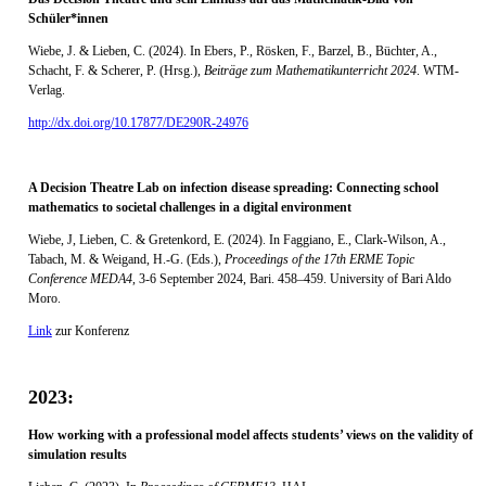
Schüler*innen
Wiebe, J. & Lieben, C. (2024). In Ebers, P., Rösken, F., Barzel, B., Büchter, A.,
Schacht, F. & Scherer, P. (Hrsg.),
Beiträge zum Mathematikunterricht 2024
. WTM-
Verlag.
http://dx.doi.org/10.17877/DE290R-24976
A Decision Theatre Lab on infection disease spreading: Connecting school
mathematics to societal challenges in a digital environment
Wiebe, J, Lieben, C. & Gretenkord, E. (2024).
In Faggiano, E., Clark-Wilson, A.,
Tabach, M. & Weigand, H.-G. (Eds.),
Proceedings of the 17th ERME Topic
Conference MEDA4
, 3-6 September 2024, Bari. 458–459. University of Bari Aldo
Moro.
Link
zur Konferenz
2023:
How working with a professional model affects students’ views on the validity of
simulation results