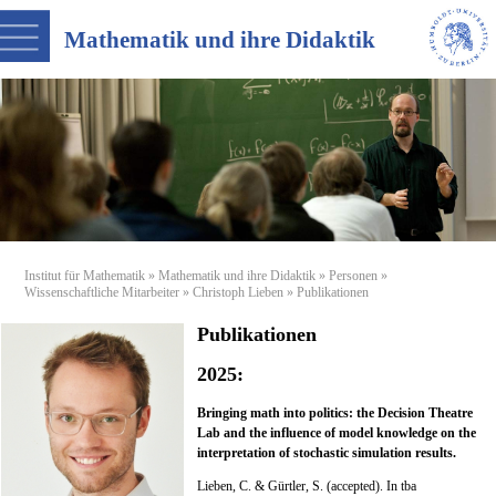
Mathematik und ihre Didaktik
Institut für Mathematik
»
Mathematik und ihre Didaktik
»
Personen
»
Wissenschaftliche Mitarbeiter
»
Christoph Lieben
» Publikationen
Publikationen
2025:
Bringing math into
politics: the Decision Theatre
Lab and the influence of model
knowledge on the
interpretation of stochastic simulation
results.
Lieben, C. & Gürtler, S. (accepted). In tba