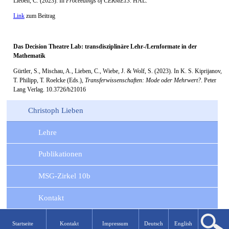
Lieben, C. (2023). In
Proceedings of CERME13
. HAL.
Link
zum Beitrag
Das Decision Theatre Lab: transdisziplinäre Lehr-/Lernformate in der
Mathematik
Gürtler, S., Mischau, A., Lieben, C., Wiebe, J. & Wolf, S. (2023). In K. S. Kiprijanov,
T. Philipp, T. Roelcke (Eds.),
Transferwissenschaften: Mode oder Mehrwert?
. Peter
Lang Verlag. 10.3726/b21016
Christoph Lieben
Lehre
Publikationen
MSG-Zirkel 10b
Kontakt
Startseite
Kontakt
Impressum
Deutsch
English