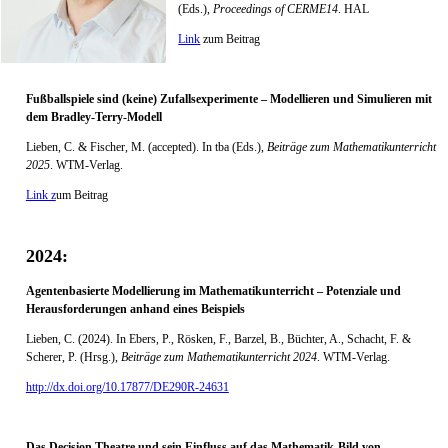
(Eds.),
Proceedings of CERME14
. HAL
Link
zum Beitrag
Fußballspiele sind (keine) Zufallsexperimente – Modellieren und Simulieren mit
dem Bradley-Terry-Modell
Lieben, C. & Fischer, M. (accepted). In tba (Eds.),
Beiträge zum Mathematikunterricht
2025
. WTM-Verlag.
Link z
um Beitrag
2024:
Agentenbasierte Modellierung im Mathematikunterricht – Potenziale und
Herausforderungen anhand eines Beispiels
Lieben, C. (2024). In Ebers, P., Rösken, F., Barzel, B., Büchter, A., Schacht, F. &
Scherer, P. (Hrsg.),
Beiträge zum Mathematikunterricht 2024
. WTM-Verlag.
http://dx.doi.org/10.17877/DE290R-24631
Das Decision Theatre und sein Einfluss auf das Mathematik-Bild von