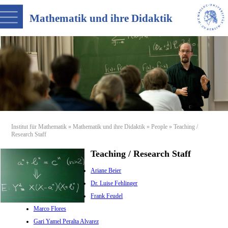
Mathematik und ihre Didaktik
Institut für Mathematik
»
Mathematik und ihre Didaktik
»
People
» Teaching /
Research Staff
Teaching / Research Staff
Ariane Beier
Dr. Luise Fehlinger
Frank Feudel
Marco Flores
Gari Yamel Peralta Alvarez