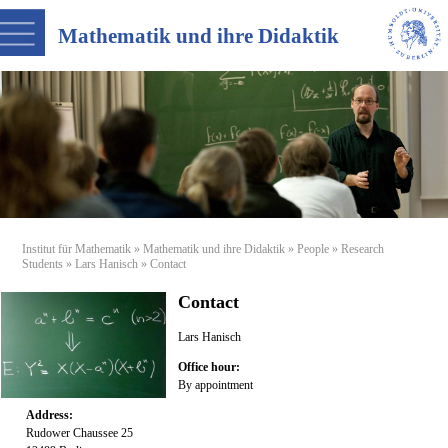
Mathematik und ihre Didaktik
Institut für Mathematik
»
Mathematik und ihre Didaktik
»
People
»
Research
Students
»
Lars Hanisch
» Contact
Contact
Lars Hanisch
Office hour:
By appointment
Address:
Rudower Chaussee 25