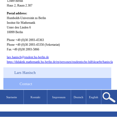
12489 Berlin
Haus 2, Raum 2.307
Postal address:
Humboldt-Universität zu Berlin
Institut für Mathematik
Unter den Linden 6
10099 Berlin
Phone +49 (0)30 2093-45363
Phone +49 (0)30 2093-45350 (Sekretariat)
Fax +49 (0)30 2093-5866
lars.hanisch@student.hu-berlin.de
https://didaktik.mathematik.hu-berlin.de/en/personen/studentische-hilfskraefte/haniscla
Lars Hanisch
Contact
Startseite
Kontakt
Impressum
Deutsch
English