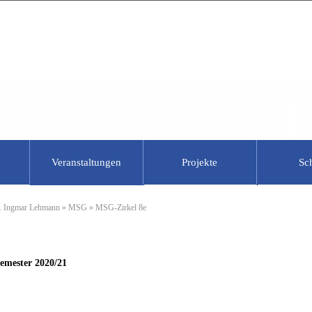
Veranstaltungen
Projekte
Sc
rchiv
tik
Forschungsseminare
Prüfungsberechtigte
Laufende Projekte
Schu
. Ingmar Lehmann
»
MSG
» MSG-Zirkel 8e
he Mitarbeiter
tudierende
Berlin-Brandenburgisches Seminar
Materialien Unterrichtspraktikum
MATHEON
MSG-
WiSe 2018/19
ehrer
chüler
Informationen und Materialien zum
DZLM
Käng
Arithmetische Geometrie
Praxissemester
lfskräfte
ehrer
ECMath
Somm
emester 2020/21
Algebraische Zahlentheorie
arbeiter
ProMINT-Kolleg
Algebraische Geometrie
Berliner Netzwerk
BMS Friday