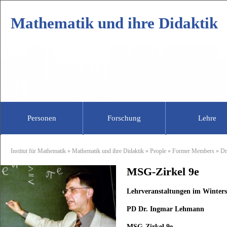
Mathematik und ihre Didaktik
Personen
Forschung
Lehre
Professoren
Mathematik
Sekretariat
Vorlesungsa
Didak
Institut für Mathematik
»
Mathematik und ihre Didaktik
»
People
»
Former Members
»
Dr
Prof. Dr. Andreas Filler
Für Studierende
Wissenschaftlic
Für S
MSG-Zirkel 9e
Prof. Dr. Jürg Kramer
Für Schüler
Abgeordnete L
Für S
Für Lehrer
Studentische Hi
Für L
Lehrveranstaltungen im Winters
Assoziierte Mit
PD Dr. Ingmar Lehmann
MSG
-Zirkel 9e