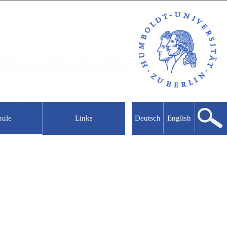
hule
Links
Deutsch
English
lkooperationen
Abgeschlossene Projekte
Schülergesellschaft
MATHEON
uru
MAM
erschule
NIL
Mathematik vernetzen
NaT Working